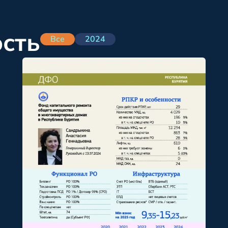
ость
Все
2024