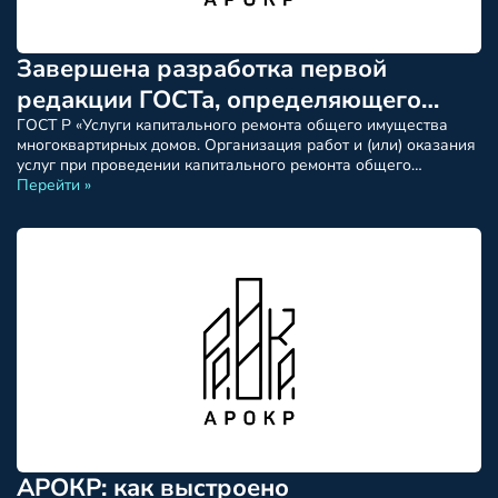
Завершена разработка первой
редакции ГОСТа, определяющего
требования к специализированным
ГОСТ Р «Услуги капитального ремонта общего имущества
многоквартирных домов. Организация работ и (или) оказания
программным комплексам для оценки
услуг при проведении капитального ремонта общего
имущества в многоквартирных домах. Функциональные
Перейти »
техсостояния МКД в целях
требования к специализированным программным комплексам
установления необходимости
для проведения оценки технического состояния
многоквартирных домов в целях установления необходимости
капремонта.
проведения капитального ремонта». Стандарт
распространяется на программные комплексы,
обеспечивающие автоматизацию сбора, хранения, обработки
и […]
АРОКР: как выстроено