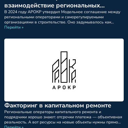
взаимодействие региональных
операторов и СРО — не только на
В 2024 году АРОКР утвердил Модельное соглашение между
региональными операторами и саморегулируемыми
бумаге, но в работе
организациями в строительстве. Оно задумывалось как
инструмент для системной координации при проведении
Перейти »
капитального ремонта МКД. Но что происходит в реальности?
Взаимодействие часто идёт дальше формальных документов.
Где соглашение уже заключено На сегодняшний день
соглашение между региональными операторами и СРО уже
подписано в ряде […]
Факторинг в капитальном ремонте
Региональные операторы капитального ремонта и
подрядчики хорошо знают: отсрочки платежа — объективная
реальность. А вот ресурсы на новые объекты нужны прямо
сейчас. Решение, которое уже несколько лет работает на
Перейти »