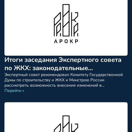
обсуждения стало введение обязательного
саморегулирования (СРО) для организаций, занимающихся
техническим […]
Итоги заседания Экспертного совета
по ЖКХ: законодательные
инициативы по капремонту
Экспертный совет рекомендовал Комитету Государственной
Думы по строительству и ЖКХ и Минстрою России
рассмотреть возможность внесения изменений в
законодательство о капитальном ремонте МКД по
Перейти »
предложениям членов Экспертного совета по ЖКХ. По
итогам обсуждения системных проблем, озвученных АРОКР, в
протокол заседания включены предложения по
совершенствованию законодательства в сфере капитального
ремонта, которые рекомендуются к проработке депутатским
корпусом. […]