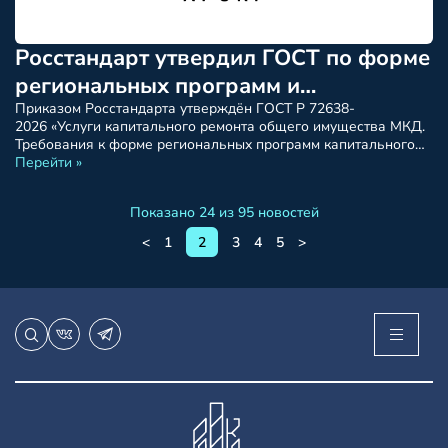
Росстандарт утвердил ГОСТ по форме
региональных программ и
краткосрочных планов капремонта.
Приказом Росстандарта утверждён ГОСТ Р 72638-
2026 «Услуги капитального ремонта общего имущества МКД.
Требования к форме региональных программ капитального
ремонта и краткосрочных планов реализации региональной
Перейти »
программы капитального ремонта». Национальный стандарт
устанавливает единые требования к форме ключевых
Показано 24 из 95 новостей
документов системы капитального ремонта. Документ
унифицирует подходы к планированию капремонта на всей
<
1
2
3
4
5
>
территории страны. Что регламентирует стандарт в целом
Единые требования […]