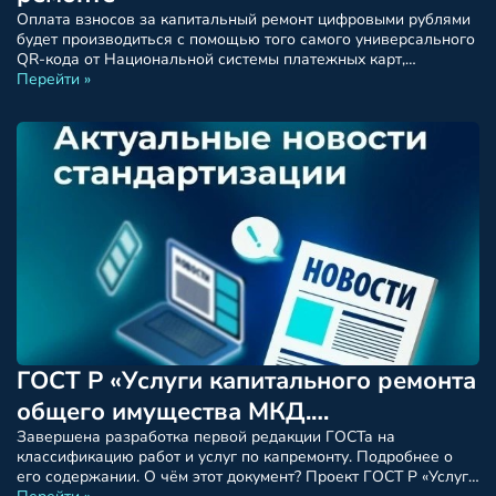
Оплата взносов за капитальный ремонт цифровыми рублями
будет производиться с помощью того самого универсального
QR-кода от Национальной системы платежных карт,
внедрение которого запланировано на 2026 год. Именно для
Перейти »
сферы ЖКХ этот QR-код станет ключевым инструментом
приема платежей. Собственникам не придется осваивать что-
то сложное — сканировать код они уже умеют по опыту
оплаты квитанций через мобильные […]
ГОСТ Р «Услуги капитального ремонта
общего имущества МКД.
Классификация видов работ и услуг»
Завершена разработка первой редакции ГОСТа на
классификацию работ и услуг по капремонту. Подробнее о
его содержании. О чём этот документ? Проект ГОСТ Р «Услуги