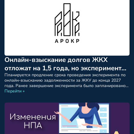
ремонта общего имущества выступила Анна Ивановна
Мамонова, исполнительный […]
Онлайн-взыскание долгов ЖКХ
отложат на 1,5 года, но эксперимент
расширят.
Планируется продление срока проведения эксперимента по
онлайн-взысканию задолженности за ЖКУ до конца 2027
года. Ранее завершение эксперимента было запланировано
на 30 июня 2026 года. Проект соответствующего
Перейти »
постановления размещён Минстроем
России: https://regulation.gov.ru/projects/168080/ Базовый
механизм эксперимента Эксперимент предполагает
взаимодействие государственных информационных систем —
ГИС ЖКХ, ГАС «Правосудие» и Единого портала
государственных услуг (ЕПГУ) — при подаче мировым судьям
[…]