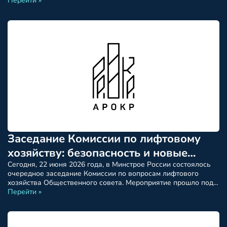
капитального ремонта общего имущества многоквартирных
Перейти »
домов. Классификация видов работ и услуг» устанавливает
единые подходы к систематизации и унифицированные
наименования для всех работ и услуг, выполняемых в рамках
капитального ремонта МКД. Цель […]
Заседание Комиссии по лифтовому
хозяйству: безопасность и новые
стандарты
Сегодня, 22 июня 2026 года, в Минстрое России состоялось
очередное заседание Комиссии по вопросам лифтового
хозяйства Общественного совета. Мероприятие прошло под
председательством Оганеса Горояна при участии
Перейти »
заместителя министра строительства и ЖКХ РФ Алексея
Ересько и ответственного секретаря Общественного совета,
помощника министра Светланы Кузьменко. Ключевой темой