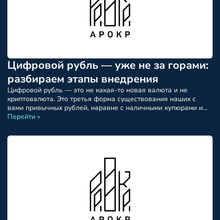
Цифровой рубль — уже не за горами:
разбираем этапы внедрения
Цифровой рубль — это не какая-то новая валюта и не
криптовалюта. Это третья форма существования наших с
вами привычных рублей, наравне с наличными купюрами и
безналичными деньгами на банковских счетах. Один
Перейти »
цифровой рубль равен одному безналичному и одному
наличному — никакой разницы в ценности нет. Просто еще
один способ хранить и переводить деньги. Эмитентом
выступает […]