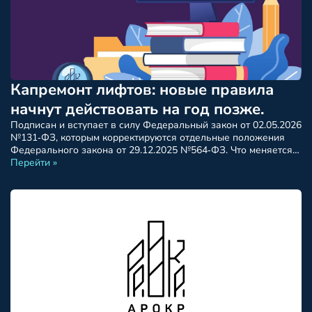
Капремонт лифтов: новые правила
начнут действовать на год позже.
Подписан и вступает в силу Федеральный закон от 02.05.2026
№131‑ФЗ, которым корректируются отдельные положения
Федерального закона от 29.12.2025 №564‑ФЗ. Что меняется
по срокам Вступление в силу изменений в Жилищный кодекс
Перейти »
РФ в части капитального ремонта лифтов переносится на 1
год. Новые правила начнут действовать с 1 сентября 2027
года (вместо ранее установленного срока — 1 […]