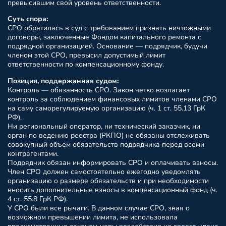
превысившим свой уровень ответственности.
Суть спора:
СРО обратилась в суд с требованием признать ничтожными
договоры, заключенные Фондом капитального ремонта с
подрядной организацией. Основание — подрядчик, будучи
членом этой СРО, превысил допустимый лимит
ответственности по компенсационному фонду.
Позиция, поддержанная судом:
Контроль — обязанность СРО. Закон четко возлагает
контроль за соблюдением финансовых лимитов членами СРО
на саму саморегулируемую организацию (ч. 1 ст. 55.13 ГрК
РФ).
Ни региональный оператор, ни технический заказчик, ни
орган по ведению реестра (РКПО) не обязаны отслеживать
совокупный объем обязательств подрядчика перед всеми
контрагентами.
Подрядчик обязан информировать СРО и оплачивать взносы.
Член СРО должен самостоятельно ежегодно уведомлять
организацию о размере обязательств и при необходимости
вносить дополнительные взносы в компенсационный фонд (ч.
4 ст. 55.8 ГрК РФ).
У СРО были все рычаги. В данном случае СРО, зная о
возможном превышении лимита, не использовала