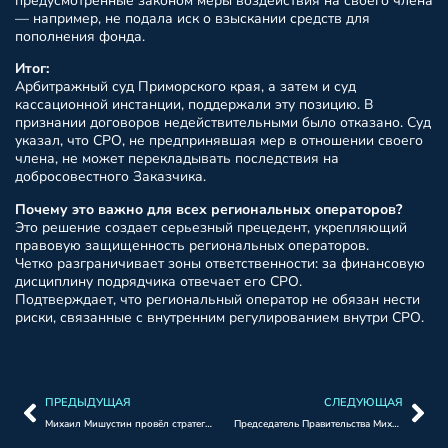
предусмотренные законом меры воздействия на своего члена
— например, не подала иск о взыскании средств для
пополнения фонда.
Итог:
Арбитражный суд Приморского края, а затем и суд
кассационной инстанции, поддержали эту позицию. В
признании договоров недействительными было отказано. Суд
указал, что СРО, не предпринявшая мер в отношении своего
члена, не может перекладывать последствия на
добросовестного Заказчика.
Почему это важно для всех региональных операторов?
Это решение создает серьезный прецедент, укрепляющий
правовую защищенность региональных операторов.
Четко разграничивает зоны ответственности: за финансовую
дисциплину подрядчика отвечает его СРО.
Подтверждает, что региональный оператор не обязан нести
риски, связанные с внутренним регулированием внутри СРО.
ПРЕДЫДУЩАЯ
СЛЕДУЮЩАЯ
Михаил Мишустин провёл стратегическую сессию о развитии строительной отрасли и ЖКХ
Председатель Правительства Михаил Мишустин подписал постановление, которым утверждено положение о государственном учёте жилищного фонда в России.