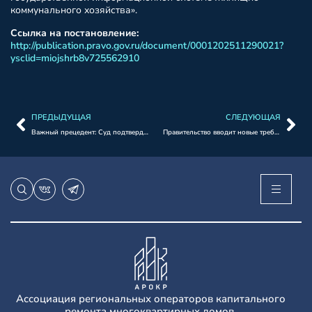
коммунального хозяйства».
Ссылка на постановление:
http://publication.pravo.gov.ru/document/0001202511290021?
ysclid=miojshrb8v725562910
ПРЕДЫДУЩАЯ
СЛЕДУЮЩАЯ
Важный прецедент: Суд подтвердил, что контролировать лимиты подрядчика должна его СРО, а не Заказчик.
Правительство вводит новые требования к реестрам членов СРО в сфере изысканий, проектирования и строительства.
Ассоциация региональных операторов капитального
ремонта многоквартирных домов.