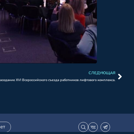
СЛЕДУЮЩАЯ
аседание XVI Всероссийского съезда работников лифтового комплекса.
ет