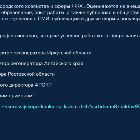
городского хозяйства и сферы ЖКХ . Оцениваются не внеш
 образование, опыт работы, а также публичная и обществ
, выступления в СМИ, публикации и другие формы популя
рофессионалов, которые успешно работают в сфере капит
ктор регоператора Иркутской области
тор регоператора Алтайского края
ра Ростовской области
ного директора АРОКР
шим примером!
togi-ii-vserossijskogo-konkursa-krasa-zhkh?ysclid=mn8znak6