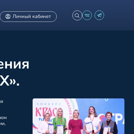
Личный кабинет
ения
Х».
ия
ном
ии,