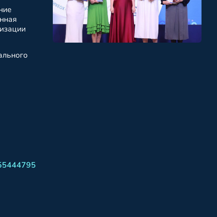
ние
енная
ризации
ального
w955444795