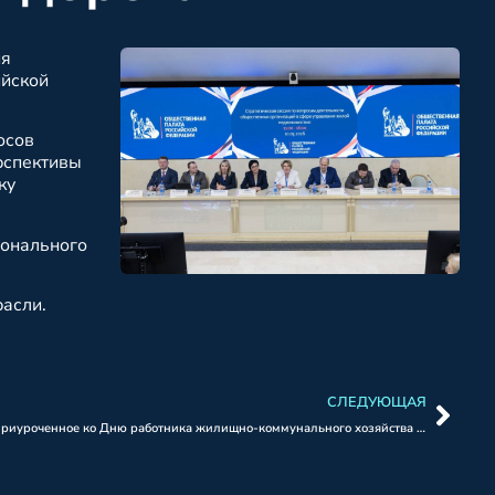
ия
ийской
осов
рспективы
ку
ионального
расли.
СЛЕДУЮЩАЯ
Межрегиональное совещание, приуроченное ко Дню работника жилищно-коммунального хозяйства в Общественной палате РФ.