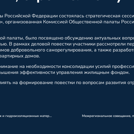
ы Российской Федерации состоялась стратегическая сесс
, организованная Комиссией Общественной палаты Росс
ой палаты, было посвящено обсуждению актуальных вопр
ю. В рамках деловой повестки участники рассмотрели пе
мов добровольного саморегулирования, а также разработ
вартирных домов.
внимание на необходимости консолидации усилий професс
повышения эффективности управления жилищным фондом.
иять на формирование повестки по вопросам развития от
Утверждены новые национальные стандарты на испытания кровельных и гидроизоляционных материалов.