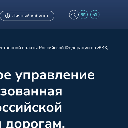
Личный кабинет
ественной палаты Российской Федерации по ЖКХ,
ое управление
изованная
оссийской
 дорогам.