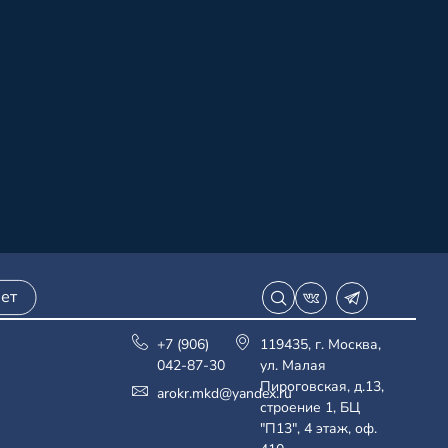
ет
+7 (906)
119435, г. Москва,
042-87-30
ул. Малая
Пироговская, д.13,
arokr.mkd@yandex.ru
строение 1, БЦ
"П13", 4 этаж, оф.