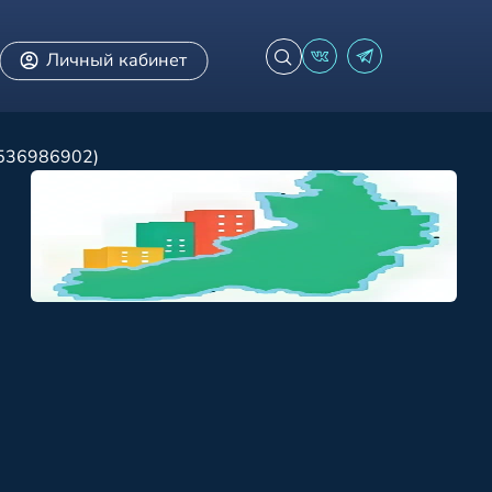
Личный кабинет
7536986902)