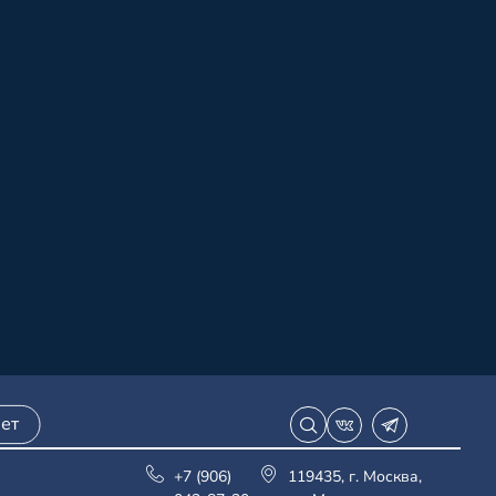
ет
+7 (906)
119435, г. Москва,