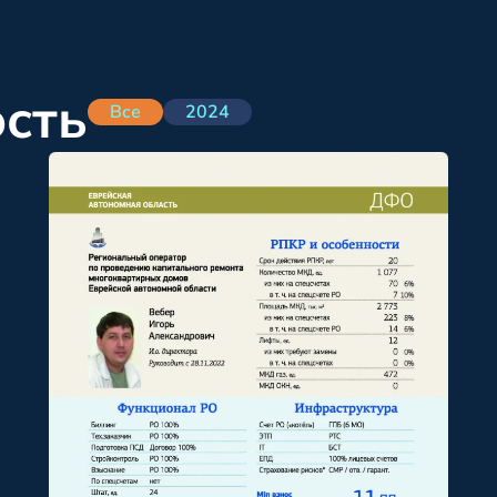
ость
Все
2024