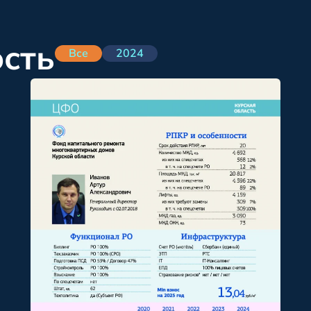
ость
Все
2024