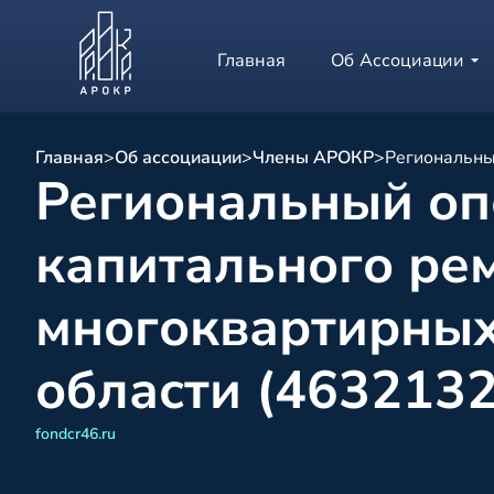
Главная
Об Ассоциации
Главная
>
Об ассоциации
>
Члены АРОКР
>
Региональны
Региональный оп
капитального ре
многоквартирных
области (463213
fondcr46.ru