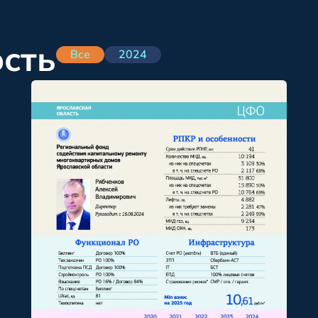
ость
Все
2024