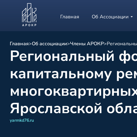
Главная
Об Ассоциации
Главная
>
Об ассоциации
>
Члены АРОКР
>
Региональны
Региональный фо
капитальному ре
многоквартирны
Ярославской обл
yarmkd76.ru