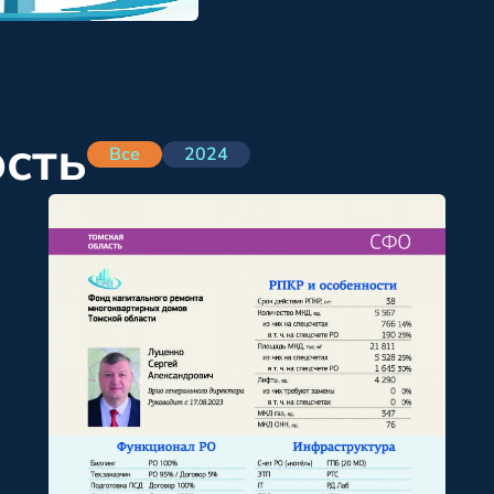
ость
Все
2024