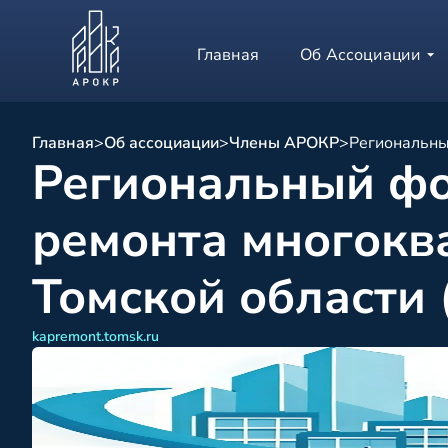
Главная
Об Ассоциации
Главная
>
Об ассоциации
>
Члены АРОКР
>
Региональны
Региональный фо
ремонта многокв
Томской области
kapremont.tomsk.ru