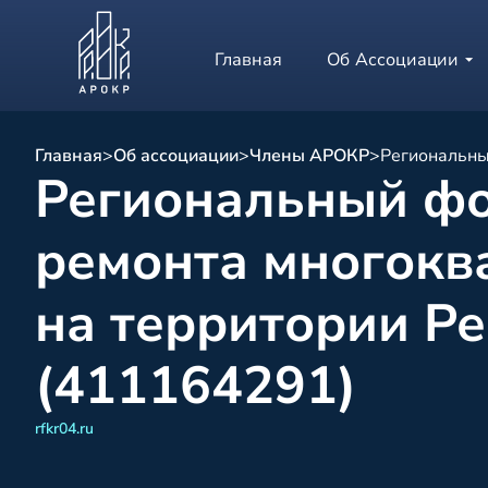
Главная
Об Ассоциации
Главная
>
Об ассоциации
>
Члены АРОКР
>
Региональны
Региональный фо
ремонта многокв
на территории Р
(411164291)
rfkr04.ru