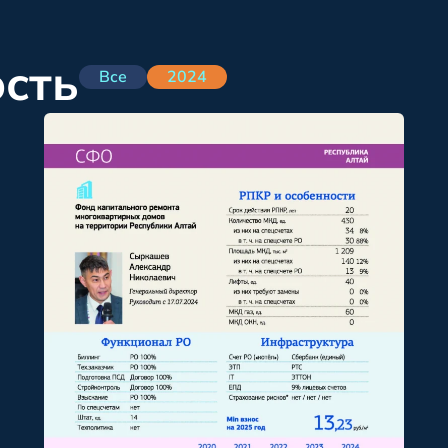
ость
Все
2024