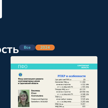
ость
Все
2024