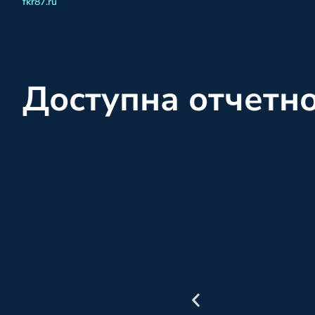
fkr87.ru
Доступна отчетн