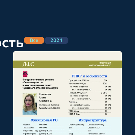
ость
Все
2024