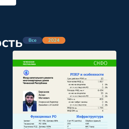
ость
Все
2024