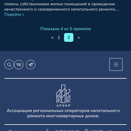
помочь собственникам жилых помещений в проведении
качественного и своевременного капитального ремонта.
Наша миссия заключается в создании комфортных и
Перейти »
безопасных условий проживания для всех граждан. Фонд
капитального ремонта предоставляет различные виды
Показано 4 из 5 проектов
поддержки, включая финансовую помощь, консультации и
сопровождение процесса ремонта. What is Lorem Ipsum?
<
1
2
>
Lorem Ipsum is simply dummy text of the […]
Ассоциация региональных операторов капитального
ремонта многоквартирных домов.