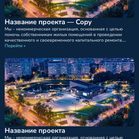
Название проекта — Copy
Мы – некоммерческая организация, основанная с целью
помочь собственникам жилых помещений в проведении
качественного и своевременного капитального ремонта.
Наша миссия заключается в создании комфортных и
Перейти »
безопасных условий проживания для всех граждан. Фонд
капитального ремонта предоставляет различные виды
поддержки, включая финансовую помощь, консультации и
сопровождение процесса ремонта.
Название проекта
Мы – некоммерческая организация, основанная с целью