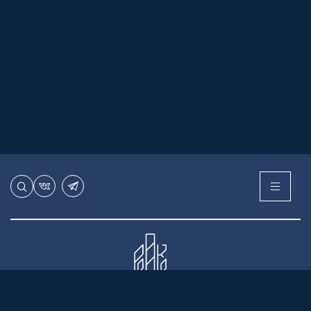
Ассоциация региональных операторов капитального
ремонта многоквартирных домов.