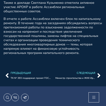
Также в докладе Светлана Кузьменко отметила активное
участие АРОКР в работе Ассамблеи региональных
общественных советов.
В отчете о работе Ассамблеи включен блок по капитальному
ремонту. В течение года на заседаниях обсуждались вопросы
претензионной работы по взысканию задолженности по
взносам на капремонт и последствия увеличения
государственной пошлины, замены лифтов на специальных
счетах и организации проведения технического
обследования многоквартирных домов — темы, которая
напрямую влияют на финансовую устойчивость
региональных программ капитального ремонта.
ПРЕДЫДУЩАЯ
СЛЕДУЮЩАЯ
ТК № 393 поддержал проект ГОСТ по приемке работ по капитальному ремонту МКД
Министр строительства и ЖКХ Ирек Файзуллин и Председатель Общественного совета Сергей Степашин вручили награды региональным операторам капитального ремонта.