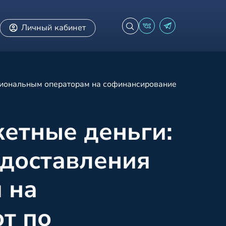
Личный кабинет
гиональным операторам на софинансирование
етные деньги:
едоставления
 на
т по