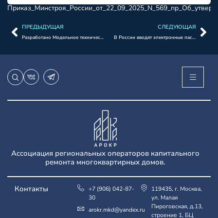
Приказ_Минстроя_России_от_22_09_2025_N_569_пр_Об_утвер
ПРЕДЫДУЩАЯ
СЛЕДУЮЩАЯ
Разработано Модельное техническое задание на проведение работ при заключении договора на оказание услуг и (или) выполнение работ по оценке технического состояния многоквартирных домов.
В России вводят электронные паспорта многоквартирных домов.
Ассоциация региональных операторов капитального
ремонта многоквартирных домов.
Контакты
+7 (906) 042-87-
119435, г. Москва,
30
ул. Малая
Пироговская, д.13,
arokr.mkd@yandex.ru
строение 1, БЦ