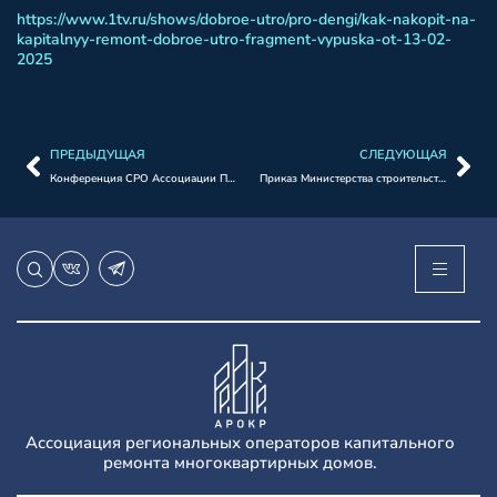
https://www.1tv.ru/shows/dobroe-utro/pro-dengi/kak-nakopit-na-
kapitalnyy-remont-dobroe-utro-fragment-vypuska-ot-13-02-
2025
ПРЕДЫДУЩАЯ
СЛЕДУЮЩАЯ
Конференция СРО Ассоциации Платежных агентов «Актуальные изменения в деятельности операторов по приему платежей, переход к саморегулированию».
Приказ Министерства строительства и жилищно-коммунального хозяйства РФ от 13.02.2025 № 77/пр.
Ассоциация региональных операторов капитального
ремонта многоквартирных домов.