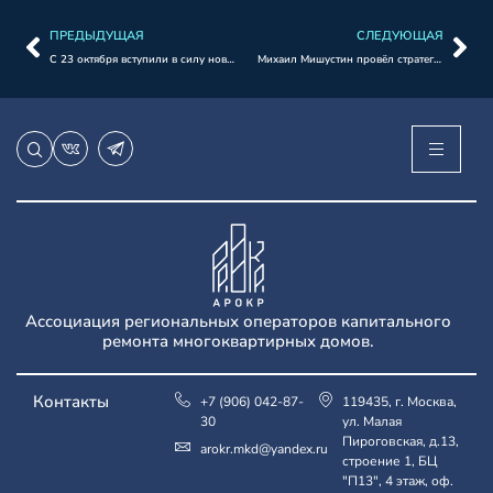
ПРЕДЫДУЩАЯ
СЛЕДУЮЩАЯ
С 23 октября вступили в силу новые правила технического обследования многоквартирных домов.
Михаил Мишустин провёл стратегическую сессию о развитии строительной отрасли и ЖКХ
Ассоциация региональных операторов капитального
ремонта многоквартирных домов.
Контакты
+7 (906) 042-87-
119435, г. Москва,
30
ул. Малая
Пироговская, д.13,
arokr.mkd@yandex.ru
строение 1, БЦ
"П13", 4 этаж, оф.