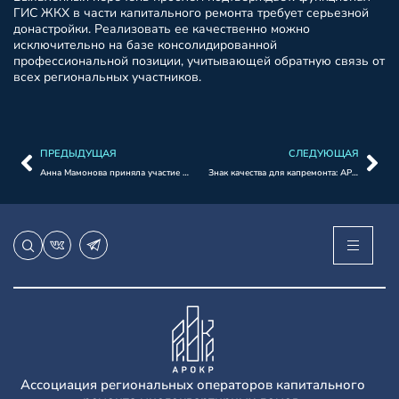
ГИС ЖКХ в части капитального ремонта требует серьезной
донастройки. Реализовать ее качественно можно
исключительно на базе консолидированной
профессиональной позиции, учитывающей обратную связь от
всех региональных участников.
ПРЕДЫДУЩАЯ
СЛЕДУЮЩАЯ
Анна Мамонова приняла участие в обсуждении концепции Договора жизненного цикла МКД
Знак качества для капремонта: АРОКР встретилась с экспертами Роскачества
Ассоциация региональных операторов капитального