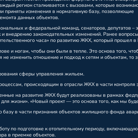
каждый регион сталкивается с вызовами, которые возникаю
ыли приняты изменения в нормативную базу, позволяющие
ремонта данных объектов.
ональных и федеральной команд, сенаторов, депутатов – э
к и внедрению законодательных изменений. Ранее вопрос
тельственного часа» по развитию ЖКХ, который прошел в 
лове и ногам, чтобы они были в тепле. Это основа того, чт
 не изменить отношение и подход к сетям и объектам, то з
ирования сферы управления жильем.
роцессам, происходящим в отрасли ЖКХ в части контроля
енные на развитие ЖКХ будут реализованы в рамках фед
для жизни». «Новый проект — это основа того, как мы бу
 базу в части признания объектов жилищного фонда авар
боту по подготовке к отопительному периоду, включающую
ора в приемке объектов.