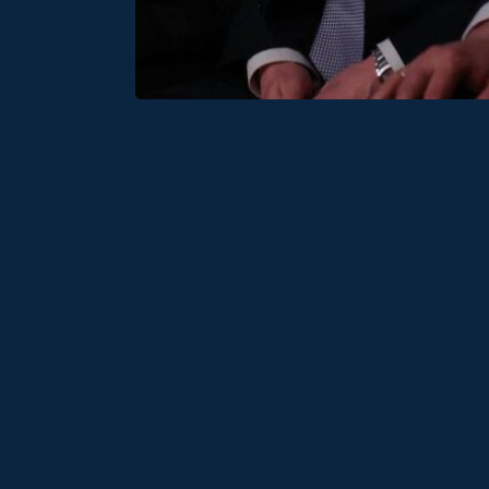
Ассоциация региональных операторо
ремонта многоквартирных домов.
Политика конфиденциальности
Изображения: Freepik, 