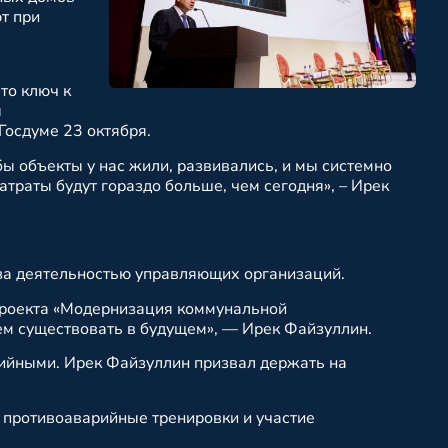
т при
то ключ к
ы
Госдуме 23 октября.
обы объекты у нас жили, развивались, и мы системно
атраты будут гораздо больше, чем сегодня», – Ирек
 за деятельностью управляющих организаций.
проекта «Модернизация коммунальной
дем существовать в будущем», — Ирек Файзуллин.
ийными. Ирек Файзуллин призвал держать на
 противоаварийные тренировки и участие