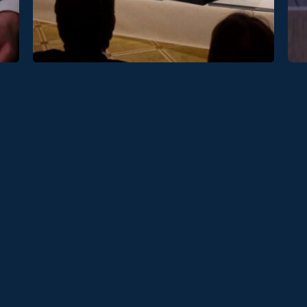
Контакты
в капитального
Wikimedia Commons, PxHere (использованы по условиям соответст