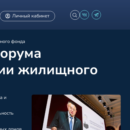
Личный кабинет
щного фонда
форума
ции жилищного
а и
ьность
ных домов