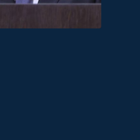
+7 (906)
119435, г. Москва,
042-87-30
ул. Малая
Пироговская, д.13,
arokr.mkd@yandex.ru
строение 1, БЦ
"П13", 4 этаж, оф.
410
вующих лицензий).
Подробные кредиты и лицензии
.
2026