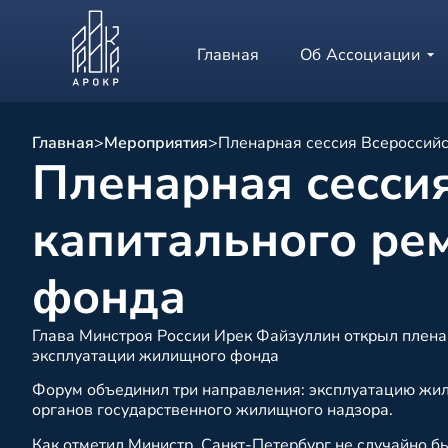
Главная
Об Ассоциации
Главная
>
Мероприятия
>
Пленарная сессия Всероссийс
Пленарная сесси
капитального ре
фонда
Глава Минстроя России Ирек Файзуллин открыл плена
эксплуатации жилищного фонда
Форум объединил три направления: эксплуатацию жил
органов государственного жилищного надзора.
Как отметил Министр, Санкт-Петербург не случайно 