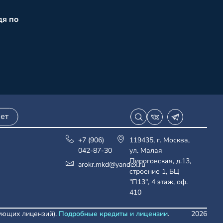
дя по
ет
+7 (906)
119435, г. Москва,
042-87-30
ул. Малая
Пироговская, д.13,
arokr.mkd@yandex.ru
строение 1, БЦ
"П13", 4 этаж, оф.
410
вующих лицензий).
Подробные кредиты и лицензии
.
2026