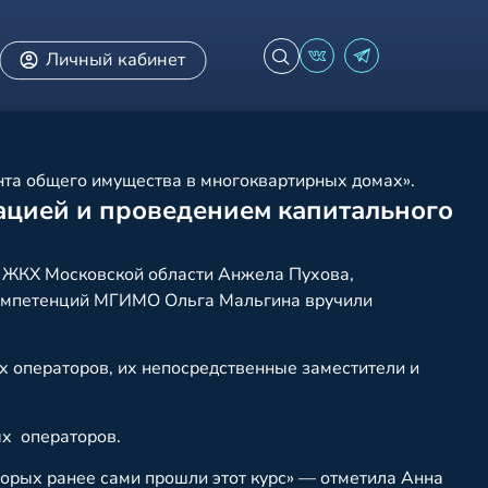
Личный кабинет
та общего имущества в многоквартирных домах».
ацией и проведением капитального
 ЖКХ Московской области Анжела Пухова,
компетенций МГИМО Ольга Мальгина вручили
х операторов, их непосредственные заместители и
ых операторов.
оторых ранее сами прошли этот курс» — отметила Анна