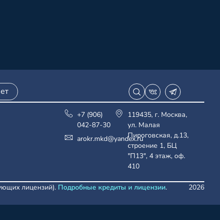
ет
+7 (906)
119435, г. Москва,
042-87-30
ул. Малая
Пироговская, д.13,
arokr.mkd@yandex.ru
строение 1, БЦ
"П13", 4 этаж, оф.
410
вующих лицензий).
Подробные кредиты и лицензии
.
2026