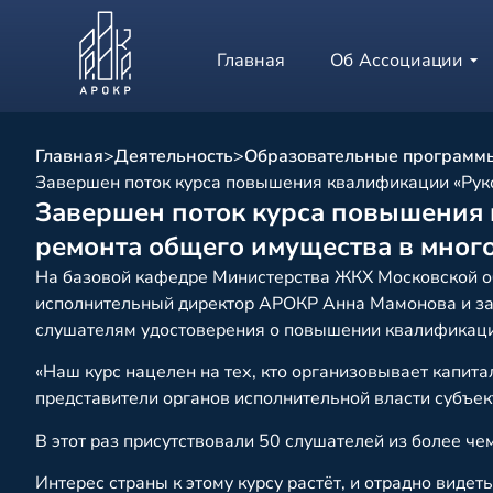
Главная
Об Ассоциации
Главная
>
Деятельность
>
Образовательные программ
Завершен поток курса повышения квалификации «Руко
Завершен поток курса повышения 
ремонта общего имущества в мног
На базовой кафедре Министерства ЖКХ Московской 
исполнительный директор АРОКР Анна Мамонова и з
слушателям удостоверения о повышении квалификац
«Наш курс нацелен на тех, кто организовывает капит
представители органов исполнительной власти субъек
В этот раз присутствовали 50 слушателей из более ч
Интерес страны к этому курсу растёт, и отрадно видет