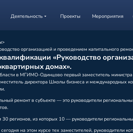
Деятельность
Проекты
Мероприятия
ы
>
водство организацией и проведением капитального ремон
квалификации «Руководство организ
оквартирных домах».
области в МГИМО-Одинцово первый заместитель министра
аместитель директора Школы бизнеса и международных 
ии.
альный ремонт в субъекте — это руководители региональны
тов.
ем 30 регионов, из которых 10 — руководители региональн
ь сегодня на этом курсе тех заместителей, руководители к